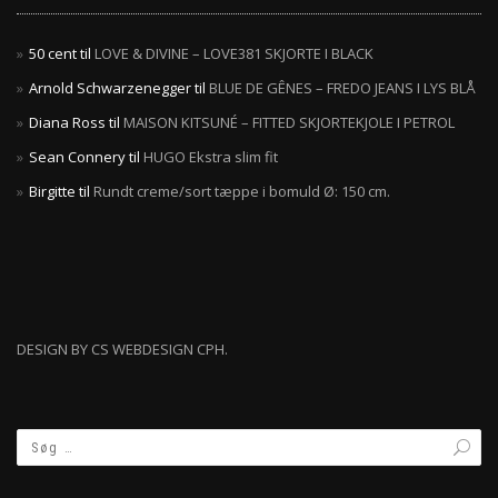
50 cent
til
LOVE & DIVINE – LOVE381 SKJORTE I BLACK
Arnold Schwarzenegger
til
BLUE DE GÊNES – FREDO JEANS I LYS BLÅ
Diana Ross
til
MAISON KITSUNÉ – FITTED SKJORTEKJOLE I PETROL
Sean Connery
til
HUGO Ekstra slim fit
Birgitte
til
Rundt creme/sort tæppe i bomuld Ø: 150 cm.
DESIGN BY CS WEBDESIGN CPH.