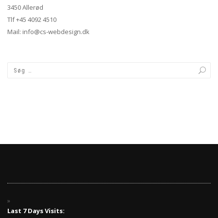
3450 Allerød
Tlf +45 4092 4510
Mail: info@cs-webdesign.dk
Last 7 Days Visits: