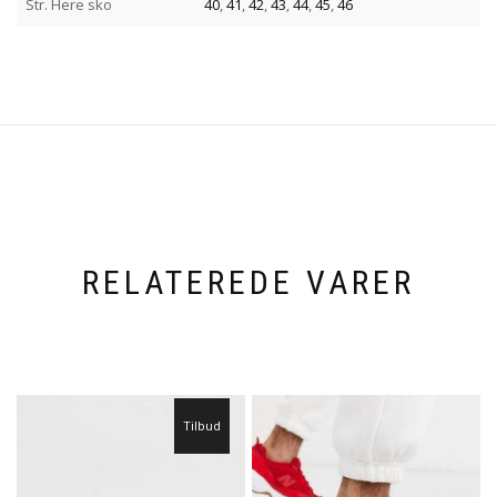
Str. Here sko
40
,
41
,
42
,
43
,
44
,
45
,
46
RELATEREDE VARER
Tilbud