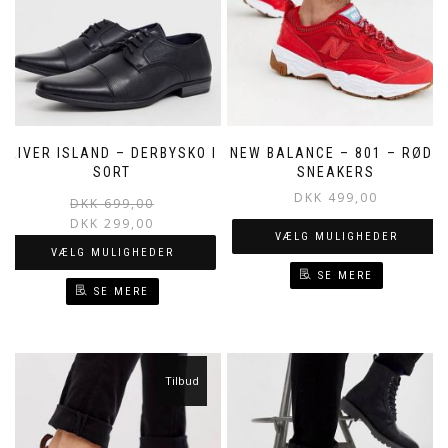
RIVER ISLAND – DERBYSKO I
NEW BALANCE – 801 – RØDE
SORT
SNEAKERS
DKK
499,00
DKK
699,00
DKK
299,00
VÆLG MULIGHEDER
VÆLG MULIGHEDER
SE MERE
SE MERE
Tilbud