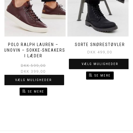
POLO RALPH LAUREN –
SORTE SNØRESTØVLER
DUNOVIN – SOKKE-SNEAKERS
DKK
499,00
I LÆDER
VÆLG MULIGHEDER
DKK
599,00
DKK
399,00
SE MERE
VÆLG MULIGHEDER
SE MERE