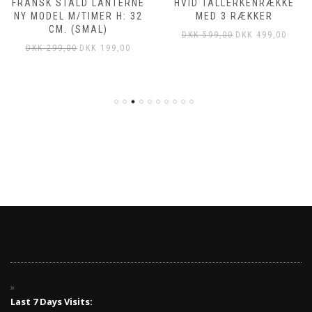
FRANSK STALD LANTERNE
HVID TALLERKENRÆKKE
NY MODEL M/TIMER H: 32
MED 3 RÆKKER
CM. (SMAL)
DKK
599,00
DKK
499,00
DKK
299,00
DKK
199,00
Last 7 Days Visits: