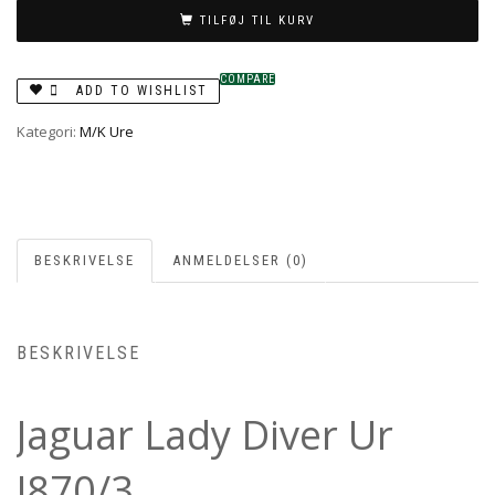
TILFØJ TIL KURV
COMPARE
ADD TO WISHLIST
Kategori:
M/K Ure
BESKRIVELSE
ANMELDELSER (0)
BESKRIVELSE
Jaguar Lady Diver Ur
J870/3