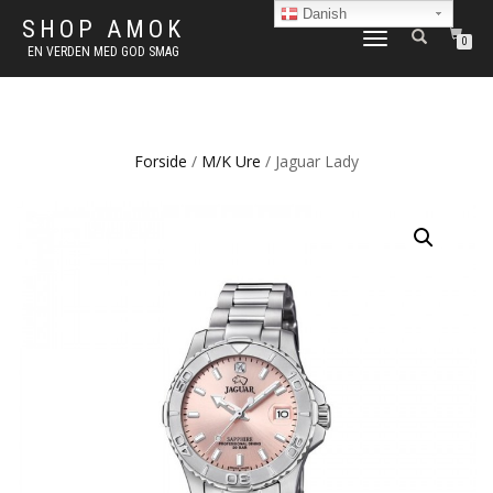
Danish
SHOP AMOK
FLIP
0
EN VERDEN MED GOD SMAG
NAVIGATION
Forside
/
M/K Ure
/ Jaguar Lady