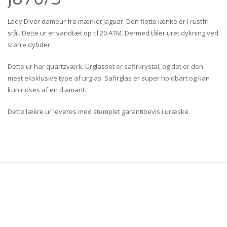
Lady Diver dameur fra mærket Jaguar. Den flotte lænke er i rustfri
stål. Dette ur er vandtæt op til 20 ATM. Dermed tåler uret dykning ved
større dybder.
Dette ur har quartzværk. Urglasset er safirkrystal, og det er den
mest eksklusive type af urglas. Safirglas er super holdbart og kan
kun ridses af en diamant.
Dette lækre ur leveres med stemplet garantibevis i uræske.