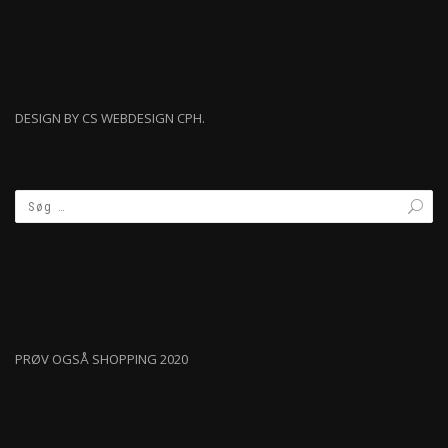
DESIGN BY CS WEBDESIGN CPH.
PRØV OGSÅ SHOPPING 2020