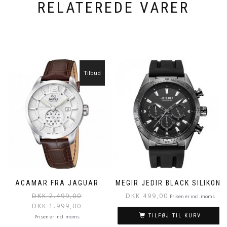
RELATEREDE VARER
Tilbud
ACAMAR FRA JAGUAR
MEGIR JEDIR BLACK SILIKONE
DKK
2.499,00
DKK
499,00
Prisen er incl. moms
DKK
1.999,00
TILFØJ TIL KURV
Prisen er incl. moms