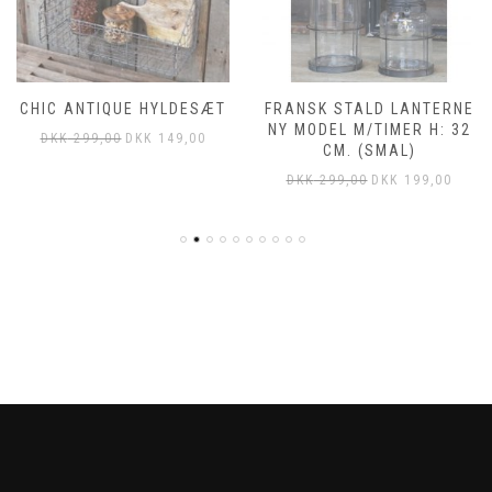
CHIC ANTIQUE HYLDESÆT
FRANSK STALD LANTERNE
NY MODEL M/TIMER H: 32
DKK
299,00
DKK
149,00
CM. (SMAL)
DKK
299,00
DKK
199,00