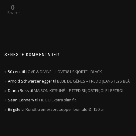
0
Shares
SENESTE KOMMENTARER
50 cent
til
LOVE & DIVINE – LOVE381 SKJORTE I BLACK
Arnold Schwarzenegger
til
BLUE DE GÊNES – FREDO JEANS I LYS BLÅ
Diana Ross
til
MAISON KITSUNÉ – FITTED SKJORTEKJOLE I PETROL
Sean Connery
til
HUGO Ekstra slim fit
Birgitte
til
Rundt creme/sort tæppe i bomuld Ø: 150 cm.