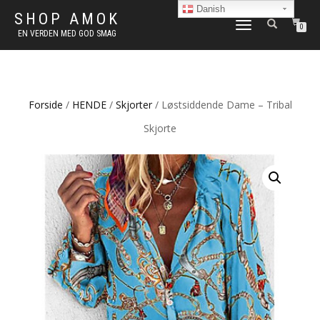
Danish
SHOP AMOK
FLIP
0
EN VERDEN MED GOD SMAG
NAVIGATION
Forside
/
HENDE
/
Skjorter
/ Løstsiddende Dame – Tribal
Skjorte