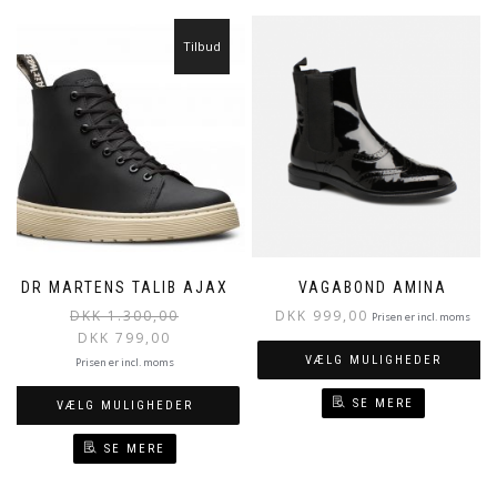
Tilbud
DR MARTENS TALIB AJAX
VAGABOND AMINA
DKK
1.300,00
DKK
999,00
Prisen er incl. moms
DKK
799,00
VÆLG MULIGHEDER
Prisen er incl. moms
SE MERE
VÆLG MULIGHEDER
SE MERE