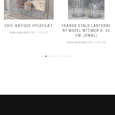
CHIC ANTIQUE HYLDESÆT
FRANSK STALD LANTERNE
NY MODEL M/TIMER H: 32
DKK
299,00
DKK
149,00
CM. (SMAL)
DKK
299,00
DKK
199,00