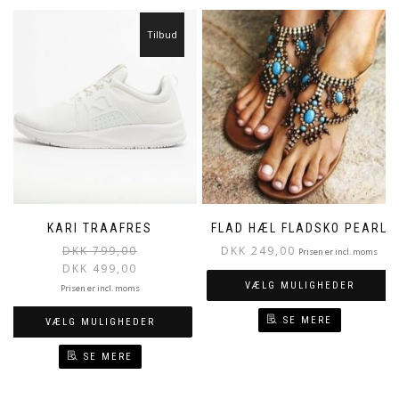
Tilbud
KARI TRAAFRES
FLAD HÆL FLADSKO PEARL
DKK
799,00
DKK
249,00
Prisen er incl. moms
DKK
499,00
VÆLG MULIGHEDER
Prisen er incl. moms
SE MERE
VÆLG MULIGHEDER
SE MERE