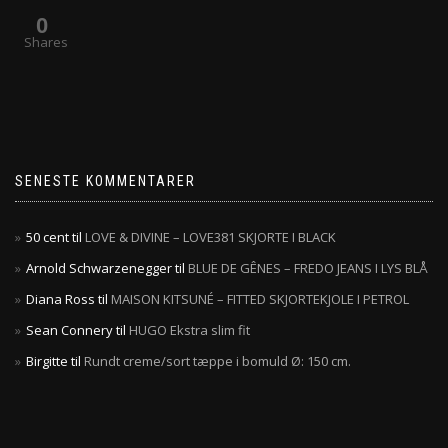
0
Shares
SENESTE KOMMENTARER
50 cent
til
LOVE & DIVINE – LOVE381 SKJORTE I BLACK
Arnold Schwarzenegger
til
BLUE DE GÊNES – FREDO JEANS I LYS BLÅ
Diana Ross
til
MAISON KITSUNÉ – FITTED SKJORTEKJOLE I PETROL
Sean Connery
til
HUGO Ekstra slim fit
Birgitte
til
Rundt creme/sort tæppe i bomuld Ø: 150 cm.