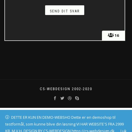
16
CS-WEBDESIGN 2002-2020
DETTE ER KUN EN DEMO-WEBSHO Dette er en demoshop til
testformål, som kunne blive din løsning VI HAR WEBSITE'S FRA 2999
KR. M.V.H. DESIGN BY CS-WEBDESIGN https://cs-webdesign.dk
Luk