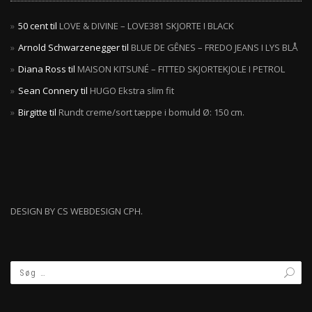
50 cent
til
LOVE & DIVINE – LOVE381 SKJORTE I BLACK
Arnold Schwarzenegger
til
BLUE DE GÊNES – FREDO JEANS I LYS BLÅ
Diana Ross
til
MAISON KITSUNÉ – FITTED SKJORTEKJOLE I PETROL
Sean Connery
til
HUGO Ekstra slim fit
Birgitte
til
Rundt creme/sort tæppe i bomuld Ø: 150 cm.
DESIGN BY CS WEBDESIGN CPH.