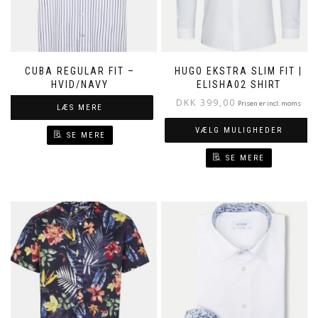
CUBA REGULAR FIT –
HUGO EKSTRA SLIM FIT |
HVID/NAVY
ELISHA02 SHIRT
DKK
399,00
Prisen er incl. moms
LÆS MERE
VÆLG MULIGHEDER
SE MERE
SE MERE