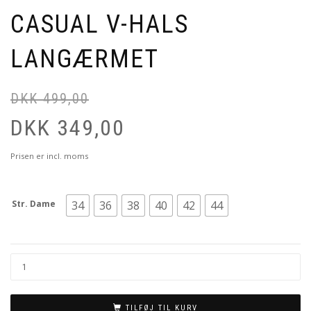
CASUAL V-HALS
LANGÆRMET
DKK
499,00
DKK
349,00
Prisen er incl. moms
Str. Dame
34
36
38
40
42
44
TILFØJ TIL KURV