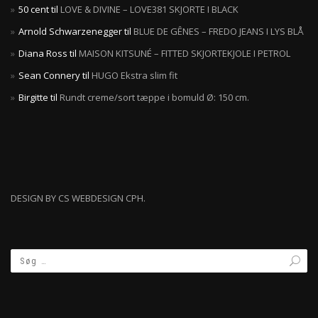
50 cent
til
LOVE & DIVINE – LOVE381 SKJORTE I BLACK
Arnold Schwarzenegger
til
BLUE DE GÊNES – FREDO JEANS I LYS BLÅ
Diana Ross
til
MAISON KITSUNÉ – FITTED SKJORTEKJOLE I PETROL
Sean Connery
til
HUGO Ekstra slim fit
Birgitte
til
Rundt creme/sort tæppe i bomuld Ø: 150 cm.
DESIGN BY CS WEBDESIGN CPH.